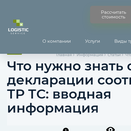
Рассчитать
стоимость
О компании
Услуги
Виды т
Главная
Информация
Статьи
Чт
Что нужно знать 
декларации соот
ТР ТС: вводная
информация