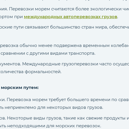
ния. Перевозки морем считаются более экологически чи
портом при
международных автоперевозках грузов
.
рские пути связывают большинство стран мира, обеспеч
еревозка обычно менее подвержена временным колебан
в сравнении с другими видами транспорта.
кументов. Международные грузоперевозки часто осуще
количества формальностей.
 морским путем:
ки. Перевозка морем требует большего времени по сра
ть неприемлемо для некоторых видов грузов.
ов. Некоторые виды грузов, такие как свежие продукты
быть неподходящими для морских перевозок.