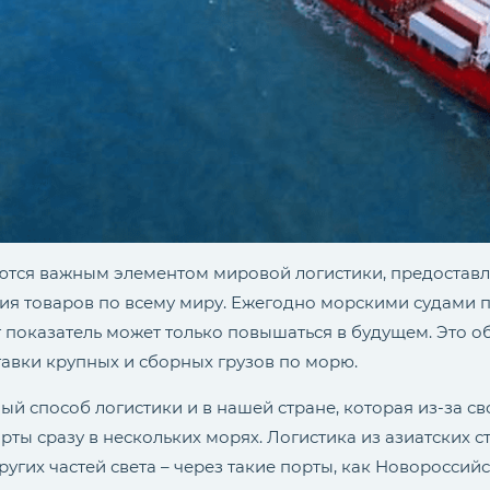
тся важным элементом мировой логистики, предостав
я товаров по всему миру. Ежегодно морскими судами п
т показатель может только повышаться в будущем. Это о
авки крупных и сборных грузов по морю.
й способ логистики и в нашей стране, которая из-за с
ты сразу в нескольких морях. Логистика из азиатских с
ругих частей света – через такие порты, как Новороссийс