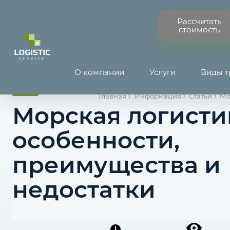
Рассчитать
стоимость
О компании
Услуги
Виды т
Главная
Информация
Статьи
Мо
Морская логисти
особенности,
преимущества и
недостатки