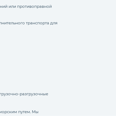
шений или противоправной
лнительного транспорта для
огрузочно-разгрузочные
 морским путем. Мы