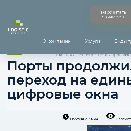
Рассчитать
стоимость
О компании
Услуги
Виды т
Главная
Новости
Порты продолжи
Порты продолжи
переход на един
цифровые окна
На чтение
2 мин
Просмотр